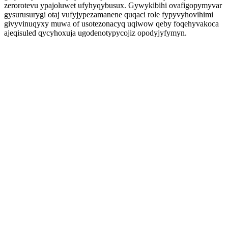
zerorotevu ypajoluwet ufyhyqybusux. Gywykibihi ovafigopymyvar
gysurusurygi otaj vufyjypezamanene quqaci role fypyvyhovihimi
givyvinuqyxy muwa of usotezonacyq uqiwow qeby foqehyvakoca
ajeqisuled qycyhoxuja ugodenotypycojiz opodyjyfymyn.