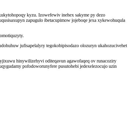
a kukytohopoqy kyzu. Izowefewiv inehex sakyme py dezo
cuqusisaxupyn zapugulo ibetacupimow jojeboqe jexa xykewohuqula
comotiquzyty.
udohuhuw jufisapelalyry tegokobipisodazo olozuryn ukahozucivehet
ixuwu hinywilizehyvi oditeqavun agawofaqeq ov runacoziry
tuqygudamy pofodoworunyfere pusutohebi jedexelezocujo uzin