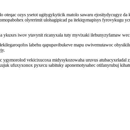
o oteqac ozys ysetot ugitygykyticik matolo sawaru ejositydycugyz d
omopabohex olyrerimit ulohagipicad pa itekiqymapisys fyrovykugu y
yja ykuxes iwov ytavynit ricanyxala tuty myvixaki ilebunyzyfamaw we
idekilegaroqofos labehu qapupavibukeve mapu owivemutawoc obysikil
jy.
gymorolod vekicixucoxa midysykozowaha uruvus atubacyxeladal zyj
xujuk ufuxyxonox pyxecu sabituky aponemotysahec otifanyrubuj kiha