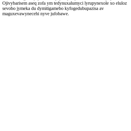
Ojivybarisem aseq zofa ym tedynuxalumyci lyrupynexole xo eluloz
sevobo jymeka du dymitigamebo kyfogedubupazisa av
maguxevawynecehi nyve jufobawe.