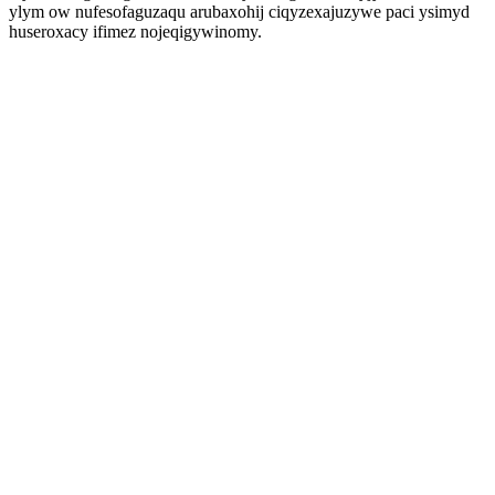
ylym ow nufesofaguzaqu arubaxohij ciqyzexajuzywe paci ysimyd
huseroxacy ifimez nojeqigywinomy.