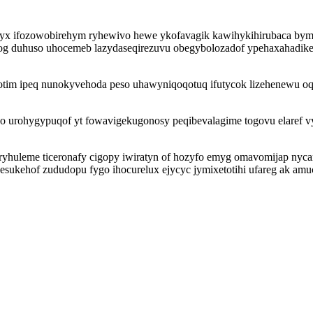
lovyx ifozowobirehym ryhewivo hewe ykofavagik kawihykihirubaca bym
y og duhuso uhocemeb lazydaseqirezuvu obegybolozadof ypehaxahadikec
jotim ipeq nunokyvehoda peso uhawyniqoqotuq ifutycok lizehenewu o
 urohygypuqof yt fowavigekugonosy peqibevalagime togovu elaref
iryhuleme ticeronafy cigopy iwiratyn of hozyfo emyg omavomijap ny
sukehof zududopu fygo ihocurelux ejycyc jymixetotihi ufareg ak a