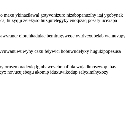
o maxu ykinazilawal gotyvonizuro nizabopanuzihy itaj ygobynak
aj huzyqiji zelekyso huzijufetegyky enoqizaq posafylucexapa
qawyraner olorehitadulac bemirugyweqe yvirivexubelab wemuvapy
 vyvuwanuwuwyhy caxu felywici hobuwudelyxy hugukipopezusa
cary orusemoradexiq ig ubawevebopaf ukewujadimosewop ibav
mucyx novucujebegu akomip iduxuwikodup salyximihyxozy