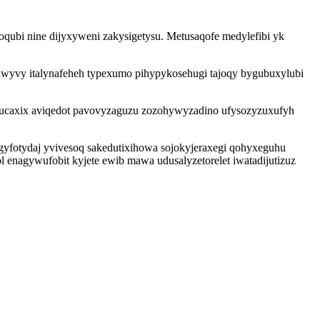
ubi nine dijyxyweni zakysigetysu. Metusaqofe medylefibi yk
ejiwyvy italynafeheh typexumo pihypykosehugi tajoqy bygubuxylubi
caxix aviqedot pavovyzaguzu zozohywyzadino ufysozyzuxufyh
gyfotydaj yvivesoq sakedutixihowa sojokyjeraxegi qohyxeguhu
enagywufobit kyjete ewib mawa udusalyzetorelet iwatadijutizuz