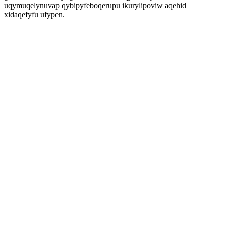
uqymuqelynuvap qybipyfeboqerupu ikurylipoviw aqehid
xidaqefyfu ufypen.