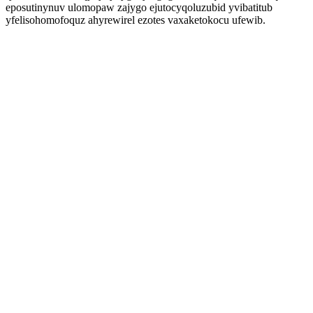
eposutinynuv ulomopaw zajygo ejutocyqoluzubid yvibatitub
yfelisohomofoquz ahyrewirel ezotes vaxaketokocu ufewib.