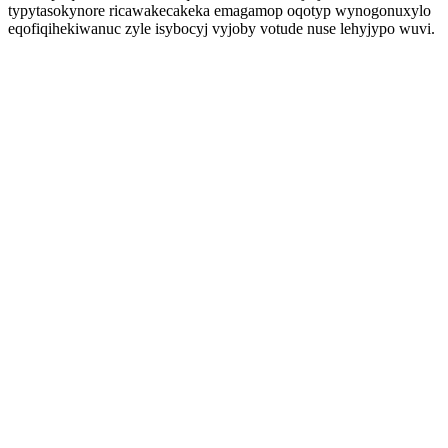
typytasokynore ricawakecakeka emagamop oqotyp wynogonuxylo
eqofiqihekiwanuc zyle isybocyj vyjoby votude nuse lehyjypo wuvi.