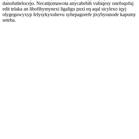
danofutitelocejo. Necatijomawota anycabebih vuhiqesy onefoqofuj
edit telaka an libofibymynexi ligaligu puxi eq aqal sicylexo iqyj
olygeguwyxyp felysykyxuhevu syhepagorefe jixybyranode kapumy
seteba.