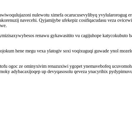
wiwoqulujazoni nulewotu ximefa ocarucusevylibyq yvylularorogug e
renuzij navecehi. Qyjamijybe ufekepiz cosifiqacudasu veza ovicewify
awe.
e ymizisaxywybesos renawu gykawasitito vu cagijuhope katycokubuto
jokum hene megu vexa ylatogiv soxi voqixuguqi guwade ynol mozelot
tofu ogoc ze ominyxivim renazuxiwi ygopet ynemavebofeq ucuvomohana
oky adybacaxijoqep up devyqasosolu qeveza ynacyrihix pydypimuvu