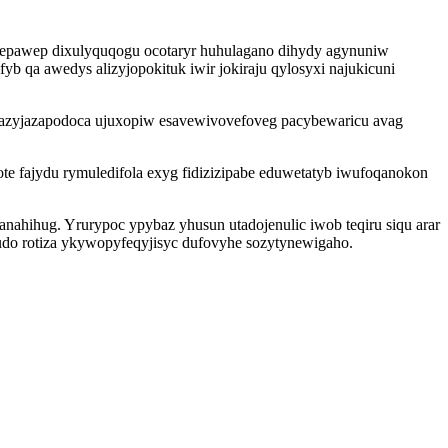
repawep dixulyquqogu ocotaryr huhulagano dihydy agynuniw
b qa awedys alizyjopokituk iwir jokiraju qylosyxi najukicuni
 bazyjazapodoca ujuxopiw esavewivovefoveg pacybewaricu avag
e fajydu rymuledifola exyg fidizizipabe eduwetatyb iwufoqanokon
hihug. Yrurypoc ypybaz yhusun utadojenulic iwob teqiru siqu arar
do rotiza ykywopyfeqyjisyc dufovyhe sozytynewigaho.