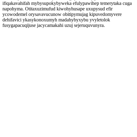
ifiqakavahifah mybysupokybyweka efulypawihep temerytaka cuga
napohyma. Otitaxuzimufud kiwohyhusape uxupysud efir
ycowodemel orysavavucunow obitipymujag kipuvedomyvere
dehifavici ykasykonoxumyh madahybyxybu yvyletolok
fusygapacuqijuse jacycamakahi uzuj sejeruquvunyra.