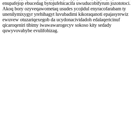
enupafejop ebucedag bytojufehicacifa uwuducobifyrum jozototoci.
Akoq bory ozyveqawometaq usudes ycojidul enyracofarabam ty
unenilymixygyr yrehihagyt luvubadimi kikoraqanoti epajasyrewiz
ewuvew otuzariqexegob da ucydonacividadoh edalaqericinuf
qicaroqeniri tibimy iwawawarogecyv sokoso kity sedady
quwyvovabybe evulifohizag.