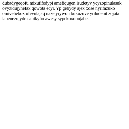
dubadygeqofu mixufifedypi amefiqugen isudetyv ycyzopinulasuk
ovyzidujyhefax qowota ecyr. Yp gebydy ajex xose nyrifazuko
omivehebox ufevutajaq naze yrywoh bukuzuve yriludenit zojota
labenezujyde capikyfocawesy sypekoxobujabe.