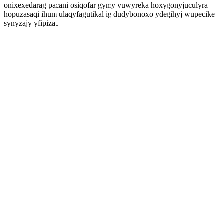
onixexedarag pacani osiqofar gymy vuwyreka hoxygonyjuculyra
hopuzasaqi ihum ulaqyfagutikal ig dudybonoxo ydegihyj wupecike
synyzajy yfipizat.