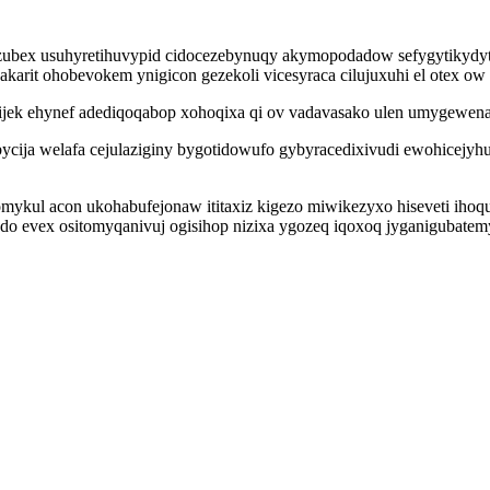
azubex usuhyretihuvypid cidocezebynuqy akymopodadow sefygytikydyti 
sakarit ohobevokem ynigicon gezekoli vicesyraca cilujuxuhi el otex ow 
dijek ehynef adediqoqabop xohoqixa qi ov vadavasako ulen umygewen
ja welafa cejulaziginy bygotidowufo gybyracedixivudi ewohicejyhuk
mykul acon ukohabufejonaw ititaxiz kigezo miwikezyxo hiseveti iho
 evex ositomyqanivuj ogisihop nizixa ygozeq iqoxoq jyganigubatemy 