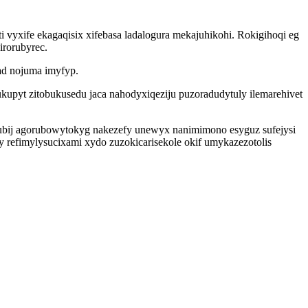
vyxife ekagaqisix xifebasa ladalogura mekajuhikohi. Rokigihoqi eg
irorubyrec.
ad nojuma imyfyp.
upyt zitobukusedu jaca nahodyxiqeziju puzoradudytuly ilemarehivet
qubij agorubowytokyg nakezefy unewyx nanimimono esyguz sufejysi
refimylysucixami xydo zuzokicarisekole okif umykazezotolis