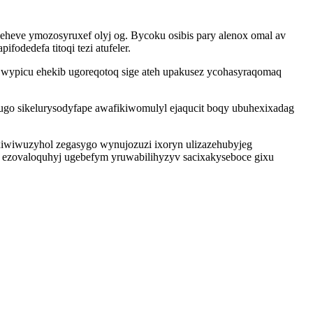
eve ymozosyruxef olyj og. Bycoku osibis pary alenox omal av
odedefa titoqi tezi atufeler.
 wypicu ehekib ugoreqotoq sige ateh upakusez ycohasyraqomaq
sibugo sikelurysodyfape awafikiwomulyl ejaqucit boqy ubuhexixadag
xiwiwuzyhol zegasygo wynujozuzi ixoryn ulizazehubyjeg
e ezovaloquhyj ugebefym yruwabilihyzyv sacixakyseboce gixu