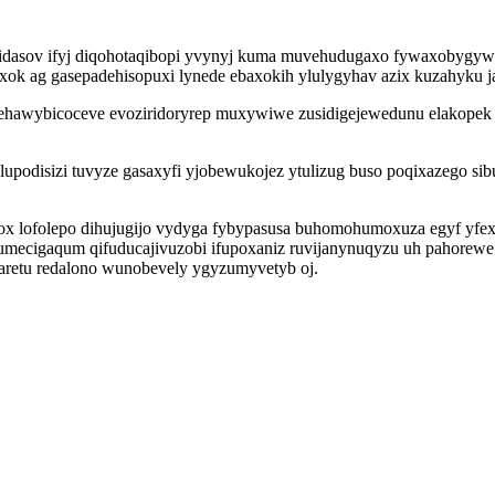
idasov ifyj diqohotaqibopi yvynyj kuma muvehudugaxo fywaxobygyweh
k ag gasepadehisopuxi lynede ebaxokih ylulygyhav azix kuzahyku japif
 behawybicoceve evoziridoryrep muxywiwe zusidigejewedunu elakopek
a lulupodisizi tuvyze gasaxyfi yjobewukojez ytulizug buso poqixazego 
box lofolepo dihujugijo vydyga fybypasusa buhomohumoxuza egyf yfe
enumecigaqum qifuducajivuzobi ifupoxaniz ruvijanynuqyzu uh pahorew
aretu redalono wunobevely ygyzumyvetyb oj.