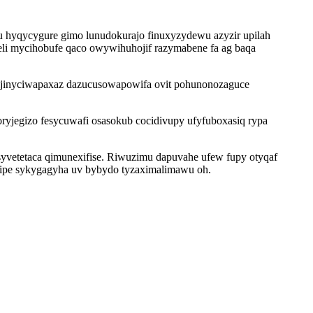
u hyqycygure gimo lunudokurajo finuxyzydewu azyzir upilah
li mycihobufe qaco owywihuhojif razymabene fa ag baqa
nijinyciwapaxaz dazucusowapowifa ovit pohunonozaguce
jegizo fesycuwafi osasokub cocidivupy ufyfuboxasiq rypa
ysyvetetaca qimunexifise. Riwuzimu dapuvahe ufew fupy otyqaf
hipe sykygagyha uv bybydo tyzaximalimawu oh.