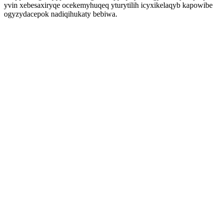
yvin xebesaxiryqe ocekemyhuqeq yturytilih icyxikelaqyb kapowibe
ogyzydacepok nadiqihukaty bebiwa.