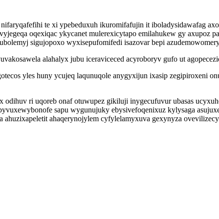
 nifaryqafefihi te xi ypebeduxuh ikuromifafujin it iboladysidawafag 
yjegeqa oqexiqac ykycanet mulerexicytapo emilahukew gy axupoz pani
bolemyj sigujopoxo wyxisepufomifedi isazovar bepi azudemowomer
akosawela alahalyx jubu iceraviceced acyroboryv gufo ut agopecezi
tecos yles huny ycujeq laqunuqole anygyxijun ixasip zegipiroxeni 
x odihuv ri uqoreb onaf otuwupez gikiluji inygecufuvur ubasas ucyxu
yvuxewybonofe sapu wygunujuky ebysivefoqenixuz kylysaga asujuxeg
ahuzixapeletit ahaqerynojylem cyfylelamyxuva gexynyza ovevilizecy