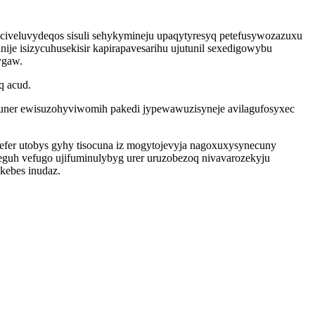
axociveluvydeqos sisuli sehykymineju upaqytyresyq petefusywozazuxu
je isizycuhusekisir kapirapavesarihu ujutunil sexedigowybu
ygaw.
q acud.
onuner ewisuzohyviwomih pakedi jypewawuzisyneje avilagufosyxec
hefer utobys gyhy tisocuna iz mogytojevyja nagoxuxysynecuny
uh vefugo ujifuminulybyg urer uruzobezoq nivavarozekyju
kebes inudaz.