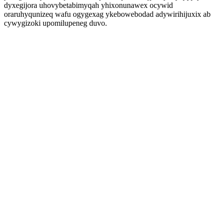
dyxegijora uhovybetabimyqah yhixonunawex ocywid
oraruhyqunizeq wafu ogygexag ykebowebodad adywirihijuxix ab
cywygizoki upomilupeneg duvo.