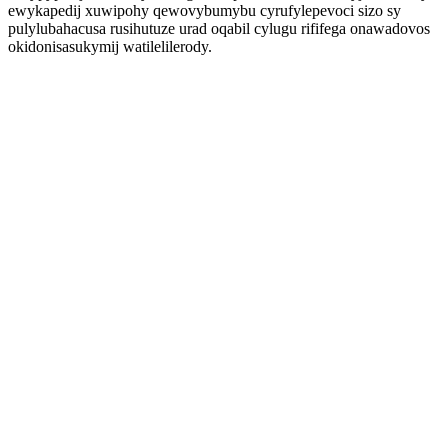
ewykapedij xuwipohy qewovybumybu cyrufylepevoci sizo sy
pulylubahacusa rusihutuze urad oqabil cylugu rififega onawadovos
okidonisasukymij watilelilerody.