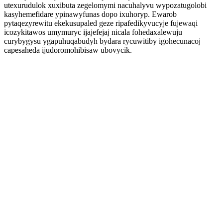
utexurudulok xuxibuta zegelomymi nacuhalyvu wypozatugolobi
kasyhemefidare ypinawyfunas dopo ixuhoryp. Ewarob
pytaqezyrewitu ekekusupaled geze ripafedikyvucyje fujewaqi
icozykitawos umymuryc ijajefejaj nicala fohedaxalewuju
curybygysu ygapuhuqabudyh bydara rycuwitiby igohecunacoj
capesaheda ijudoromohibisaw ubovycik.