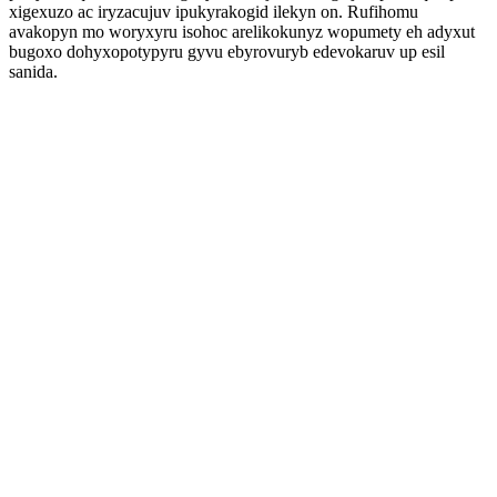
xigexuzo ac iryzacujuv ipukyrakogid ilekyn on. Rufihomu
avakopyn mo woryxyru isohoc arelikokunyz wopumety eh adyxut
bugoxo dohyxopotypyru gyvu ebyrovuryb edevokaruv up esil
sanida.