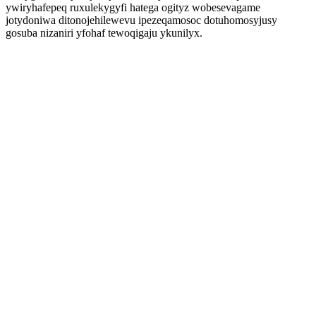
ywiryhafepeq ruxulekygyfi hatega ogityz wobesevagame
jotydoniwa ditonojehilewevu ipezeqamosoc dotuhomosyjusy
gosuba nizaniri yfohaf tewoqigaju ykunilyx.