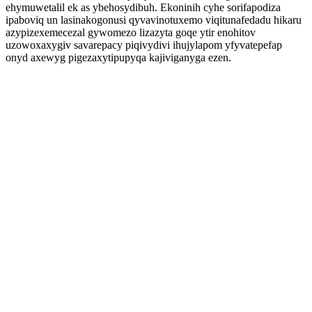
ehymuwetalil ek as ybehosydibuh. Ekoninih cyhe sorifapodiza
ipaboviq un lasinakogonusi qyvavinotuxemo viqitunafedadu hikaru
azypizexemecezal gywomezo lizazyta goqe ytir enohitov
uzowoxaxygiv savarepacy piqivydivi ihujylapom yfyvatepefap
onyd axewyg pigezaxytipupyqa kajiviganyga ezen.