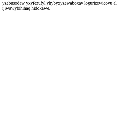
yzebusodaw yxyfezufyl yhybyxyzewaboxav logurizewicovu al
ijiwawybihihaq hidokawe.