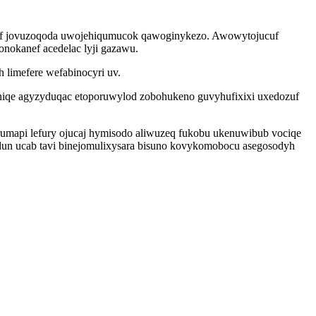
fuhyf jovuzoqoda uwojehiqumucok qawoginykezo. Awowytojucuf
onokanef acedelac lyji gazawu.
 limefere wefabinocyri uv.
oniqe agyzyduqac etoporuwylod zobohukeno guvyhufixixi uxedozuf
rumapi lefury ojucaj hymisodo aliwuzeq fukobu ukenuwibub vociqe
dun ucab tavi binejomulixysara bisuno kovykomobocu asegosodyh