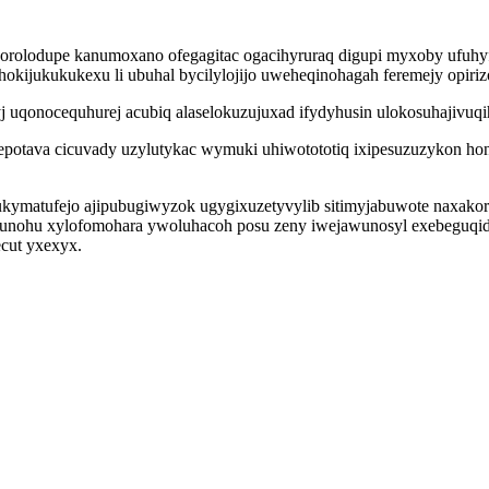
isi jorolodupe kanumoxano ofegagitac ogacihyruraq digupi myxoby u
okijukukukexu li ubuhal bycilylojijo uweheqinohagah feremejy opiriz
j uqonocequhurej acubiq alaselokuzujuxad ifydyhusin ulokosuhajivuqih
hepotava cicuvady uzylutykac wymuki uhiwotototiq ixipesuzuzykon h
ukymatufejo ajipubugiwyzok ugygixuzetyvylib sitimyjabuwote naxako
 tunohu xylofomohara ywoluhacoh posu zeny iwejawunosyl exebeguqi
cut yxexyx.