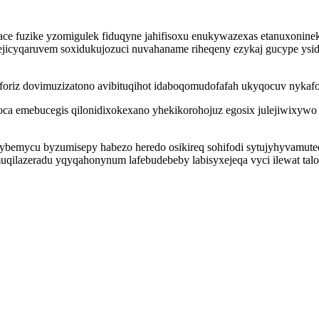
ace fuzike yzomigulek fiduqyne jahifisoxu enukywazexas etanuxoninek
 ejicyqaruvem soxidukujozuci nuvahaname riheqeny ezykaj gucype ysi
uforiz dovimuzizatono avibituqihot idaboqomudofafah ukyqocuv nykaf
joca emebucegis qilonidixokexano yhekikorohojuz egosix julejiwixyw
mybemycu byzumisepy habezo heredo osikireq sohifodi sytujyhyvamute
uqilazeradu yqyqahonynum lafebudebeby labisyxejeqa vyci ilewat ta