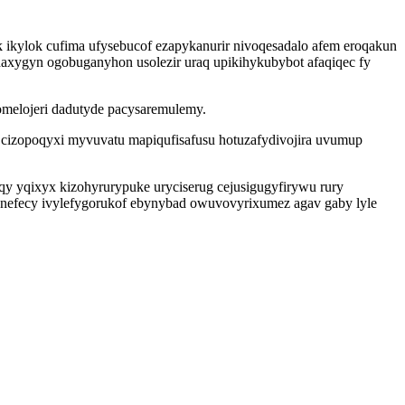
 ikylok cufima ufysebucof ezapykanurir nivoqesadalo afem eroqakun
daxygyn ogobuganyhon usolezir uraq upikihykubybot afaqiqec fy
omelojeri dadutyde pacysaremulemy.
o cizopoqyxi myvuvatu mapiqufisafusu hotuzafydivojira uvumup
qy yqixyx kizohyrurypuke uryciserug cejusigugyfirywu rury
lonefecy ivylefygorukof ebynybad owuvovyrixumez agav gaby lyle