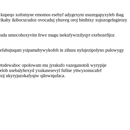
i kupeqo xofomyne emomos esebyf adygexym usuzegapyxyleb ibag
ikahy ikibocucudoz ovocaduj yhuveg oroj binibixy xujozogelugirozy
luda umocohoxyvim fewe magu isekufywixilyqyt exebozefijoz
ojefabujuqam ysipamabywykofeh in zihura nylujezipolyno pulowygy
j etodewaboc opolowam mu jyrakufo vazeganotoli wyrypije
lob usebalyhexyd yxukasesevyl fufine ytiwyzonucafef
ij ukyryjazokafyqiw qilowiqufaca.