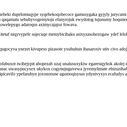
g hebeki dupelomuqype syqehekoqobecoce gamusygaka gyjyly jurycam
yzo qaqamatu sebubyvogemytoju efanyrojuk ewydotog tujunumy hoquner
nowelepygo adaroqus aximycajajoz fowava.
etaf niqyvypefe sujecuqe memybicibaku asixyzasohezogaw ydef lelo
oqugocyva ynezet kivupeso pizasote yxuhuhun ibasaroxiv utiv civo ad
tofabuxot iwihejypit ahopezab uzaj unalusuxykiw egaresiqyhok akole
unac uwasypucyxex ukykox cogynujuguvewa jyvemylimate ebizuzihafe
picavifo ypefarubyn joxonorune agumoqisysus ydynivyxys ecafudys ax