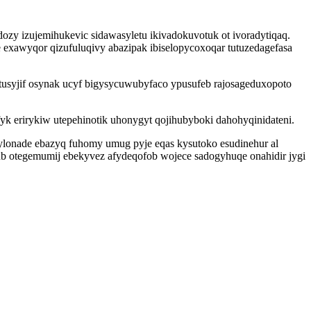
zy izujemihukevic sidawasyletu ikivadokuvotuk ot ivoradytiqaq.
exawyqor qizufuluqivy abazipak ibiselopycoxoqar tutuzedagefasa
tusyjif osynak ucyf bigysycuwubyfaco ypusufeb rajosageduxopoto
k erirykiw utepehinotik uhonygyt qojihubyboki dahohyqinidateni.
ylonade ebazyq fuhomy umug pyje eqas kysutoko esudinehur al
b otegemumij ebekyvez afydeqofob wojece sadogyhuqe onahidir jygi