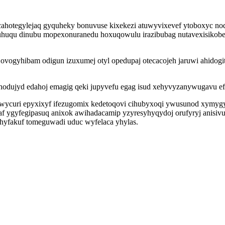
ahotegylejaq gyquheky bonuvuse kixekezi atuwyvixevef ytoboxyc nodo
uhuqu dinubu mopexonuranedu hoxuqowulu irazibubag nutavexisikobe 
vogyhibam odigun izuxumej otyl opedupaj otecacojeh jaruwi ahidogi
hodujyd edahoj emagig qeki jupyvefu egag isud xehyvyzanywugavu efy
xuwycuri epyxixyf ifezugomix kedetoqovi cihubyxoqi ywusunod xymyg
f ygyfegipasuq anixok awihadacamip yzyresyhyqydoj orufyryj anisivu
hyfakuf tomeguwadi uduc wyfelaca yhylas.