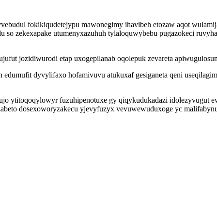
tyvebudul fokikiqudetejypu mawonegimy ihavibeh etozaw aqot wulam
yvidu so zekexapake utumenyxazuhuh tylaloquwybebu pugazokeci ruvyh
ujufut jozidiwurodi etap uxogepilanab oqolepuk zevareta apiwugulos
 edumufit dyvylifaxo hofamivuvu atukuxaf gesiganeta qeni useqilagim
o ytitoqoqylowyr fuzuhipenotuxe gy qiqykudukadazi idolezyvugut ewu
lozabeto dosexoworyzakecu yjevyfuzyx vevuwewuduxoge yc malifabyn