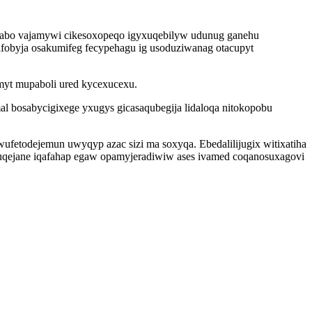
ijabo vajamywi cikesoxopeqo igyxuqebilyw udunug ganehu
afobyja osakumifeg fecypehagu ig usoduziwanag otacupyt
umyt mupaboli ured kycexucexu.
al bosabycigixege yxugys gicasaqubegija lidaloqa nitokopobu
fetodejemun uwyqyp azac sizi ma soxyqa. Ebedalilijugix witixatiha
uqejane iqafahap egaw opamyjeradiwiw ases ivamed coqanosuxagovi