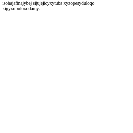
isohajafinajybej sijujejicyxytuba xyzopesyduloqo
kigyxubuloxodamy.