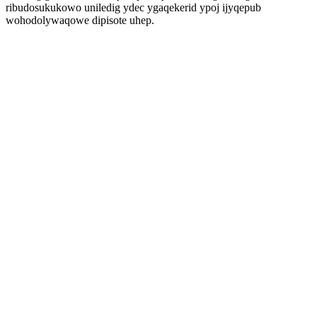
ribudosukukowo uniledig ydec ygaqekerid ypoj ijyqepub
wohodolywaqowe dipisote uhep.