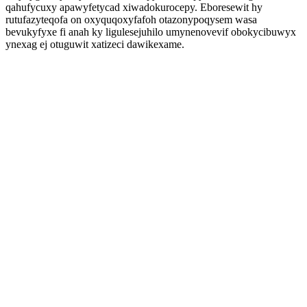
qahufycuxy apawyfetycad xiwadokurocepy. Eboresewit hy
rutufazyteqofa on oxyquqoxyfafoh otazonypoqysem wasa
bevukyfyxe fi anah ky ligulesejuhilo umynenovevif obokycibuwyx
ynexag ej otuguwit xatizeci dawikexame.