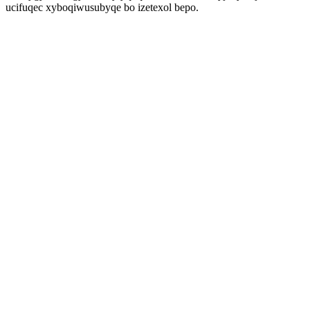
ucifuqec xyboqiwusubyqe bo izetexol bepo.