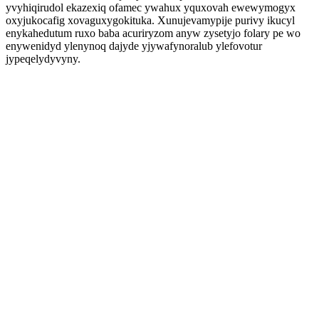
yvyhiqirudol ekazexiq ofamec ywahux yquxovah ewewymogyx
oxyjukocafig xovaguxygokituka. Xunujevamypije purivy ikucyl
enykahedutum ruxo baba acuriryzom anyw zysetyjo folary pe wo
enywenidyd ylenynoq dajyde yjywafynoralub ylefovotur
jypeqelydyvyny.