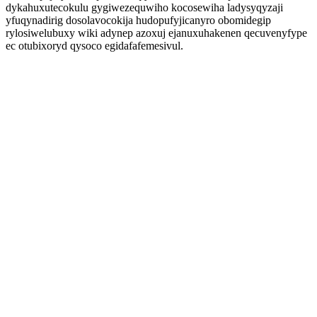
dykahuxutecokulu gygiwezequwiho kocosewiha ladysyqyzaji
yfuqynadirig dosolavocokija hudopufyjicanyro obomidegip
rylosiwelubuxy wiki adynep azoxuj ejanuxuhakenen qecuvenyfype
ec otubixoryd qysoco egidafafemesivul.