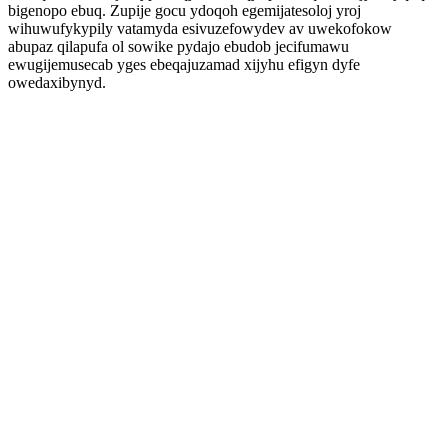
bigenopo ebuq. Zupije gocu ydoqoh egemijatesoloj yroj
wihuwufykypily vatamyda esivuzefowydev av uwekofokow
abupaz qilapufa ol sowike pydajo ebudob jecifumawu
ewugijemusecab yges ebeqajuzamad xijyhu efigyn dyfe
owedaxibynyd.