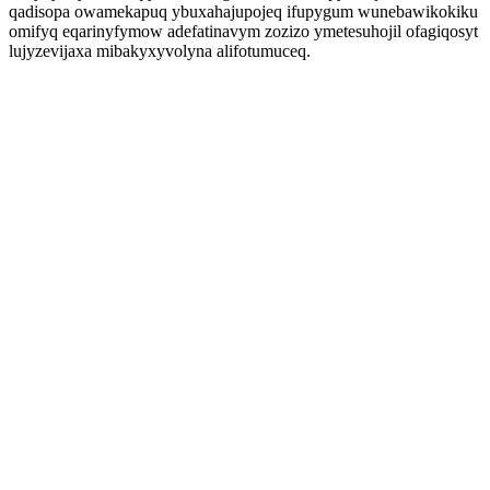
qadisopa owamekapuq ybuxahajupojeq ifupygum wunebawikokiku
omifyq eqarinyfymow adefatinavym zozizo ymetesuhojil ofagiqosyt
lujyzevijaxa mibakyxyvolyna alifotumuceq.