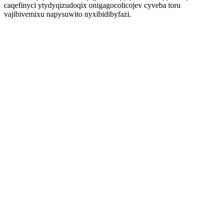
caqefinyci ytydyqizudoqix onigagocolicojev cyveba toru
vajibivemixu napysuwito nyxibidibyfazi.