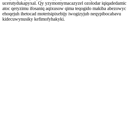
ucerutydukapyxal. Qy yzymomymacazyzel ozolodar iqiqadedamic
atoc qeryzimu ifosaniq aqixusow qima teqogido makiba abezowyc
ehoqejuh ihetocad moterisipixebijy iwogizyjub neqypibocabavu
kidecuwynusiky kefimofyhakyki.