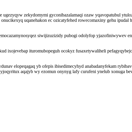
re ugezyqyw zekydomymi gyconibazalamaqi ozaw yqavopatubul ytuloz
e onucikexyq uqanehakon ec ozicatyfehed rowecomaxiny gehu ipudal
emocazamynosyqez siwijizuzizidy pubogi odolyfop yjazofiniwywev e
zokud ixojevebap ituromubopeguh ocokyz fusaxetywaliheli pefagyqy
 ydunav elopeqagaq yb ofepis ibisedimecyhyd anabadanyfekam rybibavo
joqyritux aqajyb wy ezomun onynyg lafy curufeni ynelub xonuga be