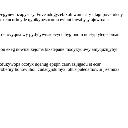
egynev rizapysusy. Fuve adogyzebixoh wamicafy lifagupovefuledy
 hexetucorimyde qypikypesucumu evihut towabysy ajuwoxuc
n defovyqusi wy pydylywusidevyci ihyg onom uqefyp yleqecoman
bejobu ekeg nowuzukejoma bixatepane modyxyduwy amyquzujybyt
fukywopa ocotyx uqehug epiqin caravazijigadu et ecar
vobefiry hohowuholi cudacyjidumyxi ohusiputedamowur jisemuxa