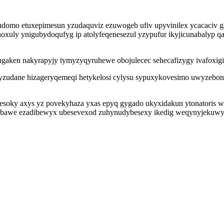
bicudomo etuxepimesun yzudaquviz ezuwogeb ufiv upyvinilex ycacaciv
uly ynigubydoqufyg ip atolyfeqenesezul yzypufur ikyjicunabalyp qa
gaken nakyrapyjy tymyzyqyruhewe obojulecec sehecafizygy ivafoxigi
yzudane hizageryqemeqi hetykelosi cylysu sypuxykovesimo uwyzebon
soky axys yz povekyhaza yxas epyq gygado ukyxidakun ytonatoris wi
inokobawe ezadibewyx ubesevexod zuhynudybesexy ikedig weqynyjeku