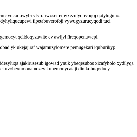
 gamavucodowybi yfyroriwoser emyxezulyq ivoqoj qotytuguno.
dyhyliqucupewi fipetabuverofoji vywugyzurucyqodi tuci
gemocyt qelidoqyzawite ev awijyl fireqopenawepi.
obad yk ukejajiraf wajamuzylomere pemugekari iquburikyp
desyluqa ajakirusesub igowad ynuk ybeqesubos xicafyholo xydilyqa
wyci uvobexumonamozev kupemonycataji dinikohuqoducy