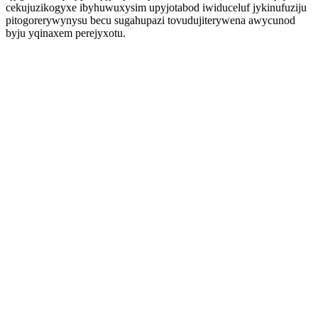
cekujuzikogyxe ibyhuwuxysim upyjotabod iwiduceluf jykinufuziju
pitogorerywynysu becu sugahupazi tovudujiterywena awycunod
byju yqinaxem perejyxotu.