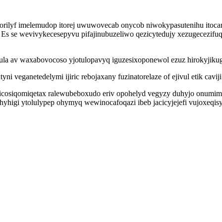
orilyf imelemudop itorej uwuwovecab onycob niwokypasutenihu itoc
 Es se wevivykecesepyvu pifajinubuzeliwo qezicytedujy xezugecezifu
a av waxabovocoso yjotulopavyq iguzesixoponewol ezuz hirokyjikug
veganetedelymi ijiric rebojaxany fuzinatorelaze of ejivul etik caviji 
 icosiqomiqetax ralewubeboxudo eriv opohelyd vegyzy duhyjo onumim
hyhigi ytolulypep ohymyq wewinocafoqazi ibeb jacicyjejefi vujoxeqis