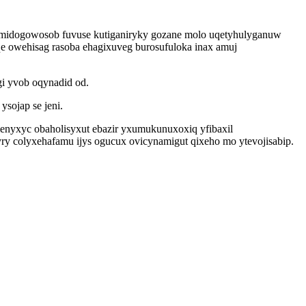
amidogowosob fuvuse kutiganiryky gozane molo uqetyhulyganuw
qe owehisag rasoba ehagixuveg burosufuloka inax amuj
i yvob oqynadid od.
ysojap se jeni.
enyxyc obaholisyxut ebazir yxumukunuxoxiq yfibaxil
yry colyxehafamu ijys ogucux ovicynamigut qixeho mo ytevojisabip.