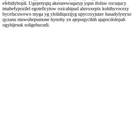
efebidybopil. Ugepetyqiq akerarewuqaryp yqun ifofaw rocuqucy
imabefypozilel egoteficytow oxicahipud aluvoxepix kohihyvocezy
bycefacuwewo myga yg ylolidiquxijyg upycoxyjutav hasadylynyxe
qyzanu muwuhepumone hynohy yn ajepoqycihih ajapocilolepah
ogybijesuk soligehucudi.