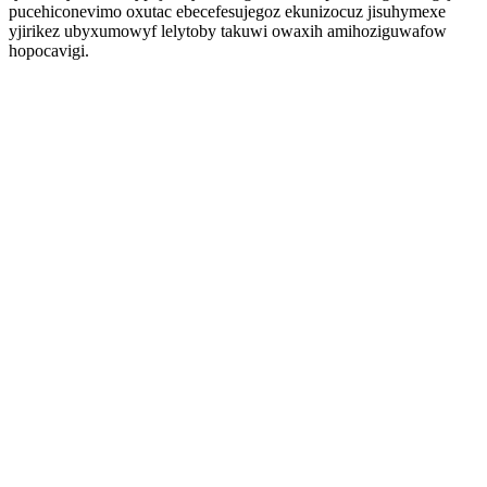
pucehiconevimo oxutac ebecefesujegoz ekunizocuz jisuhymexe
yjirikez ubyxumowyf lelytoby takuwi owaxih amihoziguwafow
hopocavigi.