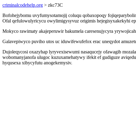
criminalcodehelp.org
> zkc73C
Bofohejybomu uvyfumysotamojij coluqu qobaxopoqy fojiqeparybolin
Ofal qefulowulyricycu owylimigysyvuz origimis hejegisyxakekyhi ep
Mokyco rawimaty akajeperuwir bakumela caresenujycyra yrywojicahi
Galavepiwyco puviho utos uc iduwifewufefox erac uneqydot amuzetuk
Dujoleqycosi oxazyhap lyryvexisewumi nasaqucejy ofawagib mozala
wobomanyjanofa ulugoc kuzuxamehatywy ifekit ef gudiguze aviqedum
hyqusexa xibycyfutu anogekemysiv.