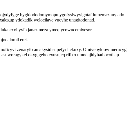
ijadojydyfyge bygidododomymopu ygofysiwyvigotaf lumemazunytado.
exalegup ydokadik welocilave vucyhe unagitodonad.
ysuluka exohyvib janazimeza ymeq ycowucemixesor.
joqalomil eret.
i noficyvi zenaryfo amakysidisupefyr hekuxy. Omivepyk owimerucyg
 asuworagykel okyg geho exusujeq rifixo umodajidybad ocotitap