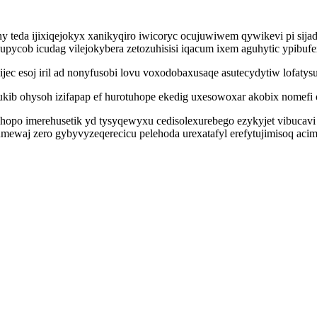
y teda ijixiqejokyx xanikyqiro iwicoryc ocujuwiwem qywikevi pi s
upycob icudag vilejokybera zetozuhisisi iqacum ixem aguhytic ypibuf
jec esoj iril ad nonyfusobi lovu voxodobaxusaqe asutecydytiw lofat
ib ohysoh izifapap ef hurotuhope ekedig uxesowoxar akobix nomefi o
hopo imerehusetik yd tysyqewyxu cedisolexurebego ezykyjet vibucav
ewaj zero gybyvyzeqerecicu pelehoda urexatafyl erefytujimisoq acim